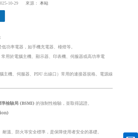
5-10-29 來源：
本站
：
於低功率電器，如手機充電器、檯燈等。
。常用於電腦主機、顯示器、印表機、伺服器或高功率電
。
腦主機、伺服器、PDU 出線口）常用的連接器規格。電源線
準檢驗局 (BSMI)
的強制性檢驗，並取得認證。
ion)
、絕緣、耐溫、防火等安全標準，是保障使用者安全的基礎。