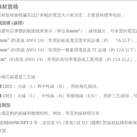
線材規格
線材規格會根據其設計承載的電流大小來決定，主要規格標準包括：
面積 (線徑)
細通常以導體的截面積來表示（單位為
mm
²
），線徑越大，可承受的電流
mm
²
(
約美規 AWG 18)：常用於較低電流需求的設備（約 7A 以下）
mm
²
(
約美規 AWG 16)：常用於一般家用電器及 IT 設備（約 12A 以下
mm
²
(
約美規 AWG 14)：常用於高功率電器或工業用途（約 15A 以上）
是兩芯線還是三芯線：
 (2C)：
火線（L）和中性線（N）。用於兩孔插頭。
 (3C)：
火線（L）、中性線（N）和接地線（E/G）。用於三孔插頭，
套類型
具備足夠的絕緣和耐燃特性。例如，常見的線材標示有：
SJ/SJOOW/SPT-2
等，這些是 UL (美規) 或 IEC (國際) 對線材結構和
材質。