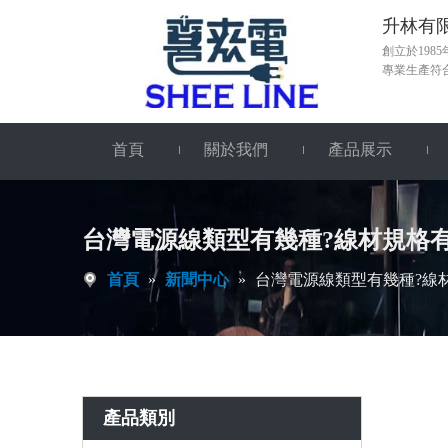
升林有限公司
創立於19
專業生產符
首頁
關於我們
產品展示
台灣電源線類型有幾種?線材規格有
首頁
»
新聞中心
»
台灣電源線類型有幾種?線
產品類別