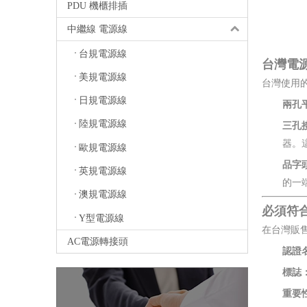
PDU 機櫃排插
中繼線 電源線
台規電源線
台灣電
美規電源線
台灣使用
日規電源線
兩孔平
三孔接
陸規電源線
器。
歐規電源線
品字頭/
英規電源線
的一
澳規電源線
必須符
Y型電源線
在台灣販
AC電源轉接頭
認證
標誌
重要