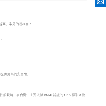
越高。常見的規格有：
。
）。
。
可提供更高的安全性。
耐候性的規範。在台灣，主要依據 BSMI 認證的 CNS 標準來檢