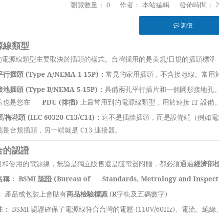
瀏覽數量：
0
作者： 本站編輯 發佈時間： 202
詢價
源線類型
的電源線類型主要取決於插頭的樣式。台灣採用的是美規/日規的插頭標準
行插頭 (Type A/NEMA 1-15P)：
常見的家用插頭，不含接地線。常用
地插頭 (Type B/NEMA 5-15P)：
具備兩孔平行插片和一個圓形接地孔
這也是您在
PDU (排插)
上最常用到的電源線類型，用於連接 IT 設備
梅花頭 (IEC 60320 C13/C14)：
這不是插牆插頭，而是設備端（例如電
端是台規插頭，另一端就是 C13 連接器。
合的認證
售和使用的電源線，無論是獨立販售還是隨電器附贈，都必須通過
經濟部標
名稱：
BSMI 認證 (Bureau of Standards, Metrology and Inspect
：
產品或包裝上會貼有
商品檢驗標識
(
R
字軌及五碼數字)
性：
BSMI
認證確保了電源線符合台灣的電壓 (110V/60Hz)、電流