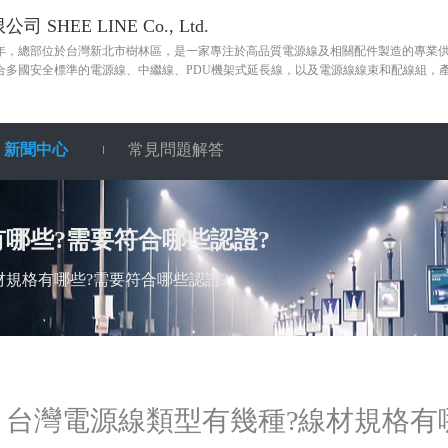
 SHEE LINE Co., Ltd.
85年，總部位於台灣新北市樹林區，是一家專注於高品質電源線及相關配件製造的專業
合多國安全標準的電源線、中繼線、PDU機架式延長線，以及電源線線束和配線組，
新聞中心
常見問題解答
哪些?需要符合哪些認證?
材規格有哪些?需要符合哪些認證?
台灣電源線類型有幾種?線材規格有