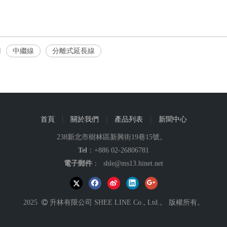
中繼線
分離式延長線
首頁
|
關於我們
|
產品列表
|
新聞中心
238新北市樹林區新興街19巷15號。
Tel
：+886 02-26806781
電子郵件
：
shle@ms13.hinet.net
2025

升林有限公司 SHEE LINE Co., Ltd.。 版權所有。