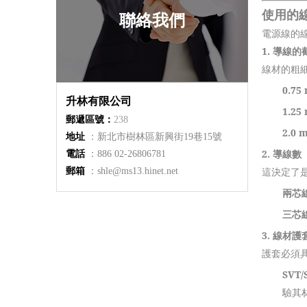
使用的
聯絡我們
電源線的
1.
導線的截
線材的粗
0.75
升林有限公司
1.25
郵遞區號：
238
2.0
地址
：新北市樹林區新興街19巷15號
2.
導線數
電話
：886 02-26806781
這決定了
郵箱
：shle@ms13.hinet.net
兩芯線
三芯線
3.
線材護
護套必須
SVT/
驗其