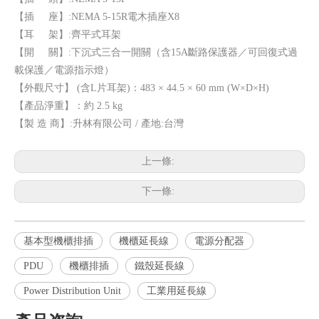
【插 座】:NEMA 5-15R電木插座X8
【耳 架】:齊平式耳架
【開 關】:下沉式三合一開關（含15A斷路保護器／可回復式過
載保護／電源指示燈）
【外觀尺寸】 (含L片耳架)：483 × 44.5 × 60 mm (W×D×H)
【產品淨重】：約 2.5 kg
【製 造 商】:升林有限公司 / 產地:台灣
上一條:
下一條:
基本型機櫃排插
機櫃延長線
電源分配器
PDU
機櫃排插
鐵殼延長線
Power Distribution Unit
工業用延長線