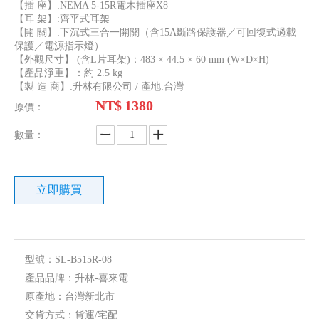
【插 座】:NEMA 5-15R電木插座X8
【耳 架】:齊平式耳架
【開 關】:下沉式三合一開關（含15A斷路保護器／可回復式過載
保護／電源指示燈）
【外觀尺寸】 (含L片耳架)：483 × 44.5 × 60 mm (W×D×H)
【產品淨重】：約 2.5 kg
【製 造 商】:升林有限公司 / 產地:台灣
NT$
1380
原價：
數量：
立即購買
型號：
SL-B515R-08
產品品牌：
升林-喜來電
原產地：
台灣新北市
交貨方式：
貨運/宅配