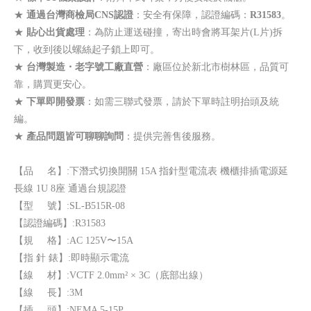
★
通過台灣商檢局CNS認證
：安全有保障，認證編碼：
R31583
。
★
貼心出貨處理
：為防止運送碰撞，寄出時會將耳架片(L片)拆
下，收到後以螺絲起子鎖上即可。
★
台灣製造・老字號工廠直營
：廠區位於新北市樹林區，品質可
靠，購買更安心。
★
下單即開發票
：如需三聯式發票，請於下單時註明抬頭及統
編。
★
產品問題皆可聊聊詢問
：提供完善售後服務。
【品 名】:下潛式切換開關 15A 指針型電流表 機櫃排插電源延
長線 1U 8座 通過台規認證
【型 號】:SL-B515R-08
【認證編碼】:R31583
【規 格】:AC 125V〜15A
【指 針 錶】:即時顯示電流
【線 材】:VCTF 2.0mm² × 3C（底部出線）
【線 長】:3M
【插 頭】:NEMA 5-15P