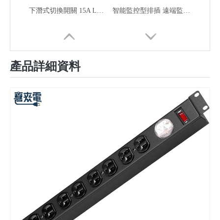
下潛式切換開關 15A LED數位型電流表 機櫃排插中繼線線 1U 8座 通過台規認證
智能監控型排插 遠端監控電流、電壓、溫度
產品詳細資料
電源保護控制器/數位定時延長線/過溫斷電/過載保護