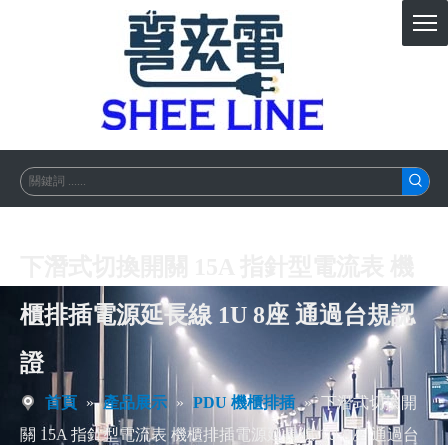
下潛式切換開關 15A 指針型電流表 機
櫃排插電源延長線 1U 8座 通過台規認
證
首頁
»
產品展示
»
PDU 機櫃排插
»
下潛式切換開
關 15A 指針型電流表 機櫃排插電源延長線 1U 8座 通過台