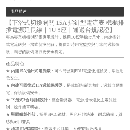
產品描述
【下潛式切換開關 15A 指針型電流表 機櫃排
插電源延長線｜1U 8座｜通過台規認證】
專為專業機櫃與配電應用設計，採用1U標準機架尺寸，內建指針
式電流錶與下潛式切換開關，提供即時用電監控與可靠的過載保
護，讓您的設備運行更安全穩定。
產品特色
★
內建15A指針式電流錶
：可即時監測PDU電流使用狀況，掌握用
電安全。
★
內建可回復式15A過載保護器
：搭載斷路保護功能，過載自動斷
電，保護設備安全。
★
下潛式3合1開關設計
：整合斷路器、電源指示燈及主電源控
制，操作簡單明確。
★
堅固鐵製外殼
：採用SPCC鋼材、黑色粉體烤漆，耐磨防鏽，質
感與耐用兼具。
★
標準1U機架設計
：附齊平式耳架，方便安裝於機櫃。