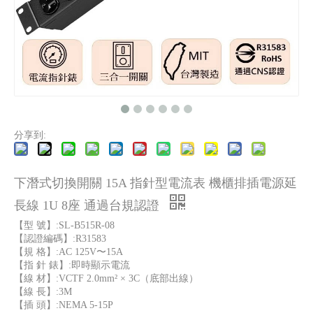
分享到:
下潛式切換開關 15A 指針型電流表 機櫃排插電源延
長線 1U 8座 通過台規認證
【型 號】:SL-B515R-08
【認證編碼】:R31583
【規 格】:AC 125V〜15A
【指 針 錶】:即時顯示電流
【線 材】:VCTF 2.0mm² × 3C（底部出線）
【線 長】:3M
【插 頭】:NEMA 5-15P