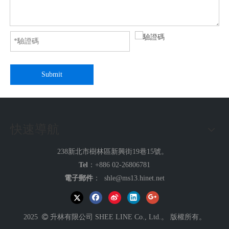
Submit
快速導航
238新北市樹林區新興街19巷15號。
Tel
：+886 02-26806781
電子郵件
：
shle@ms13.hinet.net
2025

升林有限公司 SHEE LINE Co., Ltd.。 版權所有。