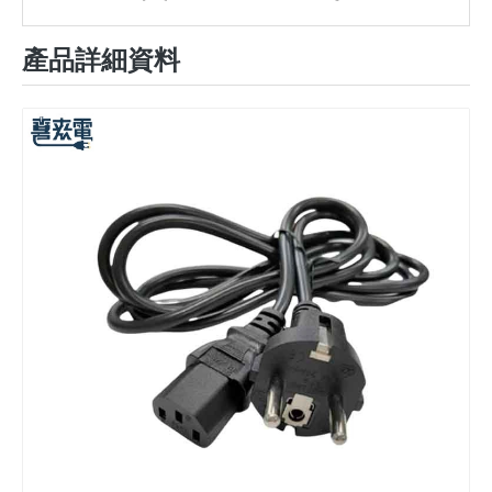
產品詳細資料
歐規電源線 品字頭母插/90度直角插頭/C13插座/10A/1.8M
歐規電源線 直角插頭 品字頭