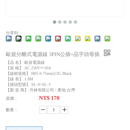
分享到:
歐規分離式電源線 3PIN公插+品字頭母插
【品 名】:歐規電源線
【規 格】:AC 250V〜10A
【線材規格】:H05 0.75mm2/3G Black
【線 長】:1.8M
【插頭型號】:SL-9+SL-3
【製 造 商】:升林有限公司 / 產地:台灣
NT$
170
原價：
數量：