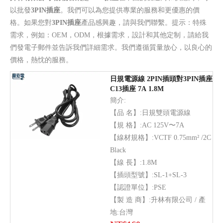
以批發
3PIN插座
。我們可以為您提供專業的服務和更優惠的價
格。如果您對
3PIN插座
產品感興趣，請與我們聯繫。提示：特殊
需求，例如：OEM，ODM，根據需求，設計和其他定制，請給我
們發電子郵件並告訴我們詳細需求。我們遵循質量放心，以良心的
價格，熱忱的服務。
日規電源線 2PIN插頭對3PIN插座
C13插座 7A 1.8M
簡介:
【品 名】:日規雙頭電源線
【規 格】:AC 125V〜7A
【線材規格】:VCTF 0.75mm² /2C
Black
【線 長】:1.8M
【插頭型號】:SL-1+SL-3
【認證單位】:PSE
【製 造 商】:升林有限公司 / 產
地:台灣