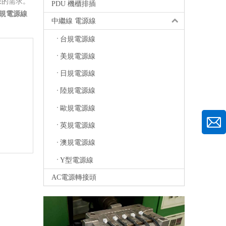
您的需求。
PDU 機櫃排插
規電源線
中繼線 電源線
台規電源線
美規電源線
日規電源線
陸規電源線
歐規電源線
英規電源線
澳規電源線
Y型電源線
AC電源轉接頭