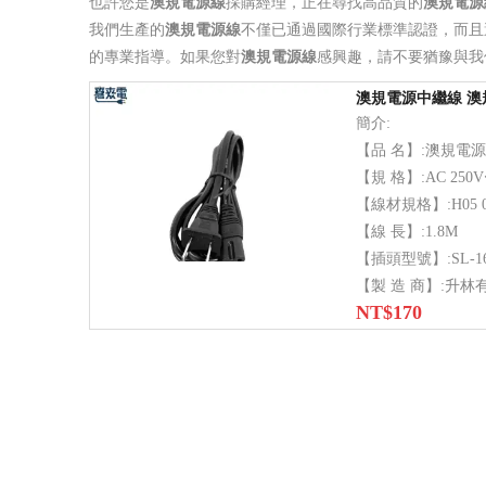
也許您是
澳規電源線
採購經理，正在尋找高品質的
澳規電源
我們生產的
澳規電源線
不僅已通過國際行業標準認證，而且
的專業指導。如果您對
澳規電源線
感興趣，請不要猶豫與我
澳規電源中繼線 澳規
簡介:
【品 名】:澳規電
【規 格】:AC 250V
【線材規格】:H05 0.7
【線 長】:1.8M
【插頭型號】:SL-16
【製 造 商】:升林有
NT$
170